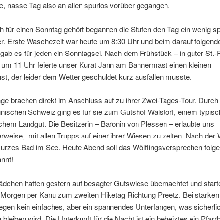
lte, nasse Tag also an allen spurlos vorüber gegangen.
h für einen Sonntag gehört begannen die Stufen den Tag ein wenig s
er. Erste Waschezeit war heute um 8:30 Uhr und beim darauf folgend
gab es für jeden ein Sonntagsei. Nach dem Frühstück – in guter St.-
– um 11 Uhr feierte unser Kurat Jann am Bannermast einen kleinen
st, der leider dem Wetter geschuldet kurz ausfallen musste.
nge brachen direkt im Anschluss auf zu ihrer Zwei-Tages-Tour. Durch
inischen Schweiz ging es für sie zum Gutshof Walstorf, einem typisc
hem Landgut. Die Besitzerin – Baronin von Plessen – erlaubte uns
erweise, mit allen Trupps auf einer ihrer Wiesen zu zelten. Nach de
 kurzes Bad im See. Heute Abend soll das Wölflingsversprechen folge
nnt!
ädchen hatten gestern auf besagter Gutswiese übernachtet und start
e Morgen per Kanu zum zweiten Hiketag Richtung Preetz. Bei stark
egen kein einfaches, aber ein spannendes Unterfangen, was sicherlich
 bleiben wird. Die Unterkunft für die Nacht ist ein beheiztes ein Pfar