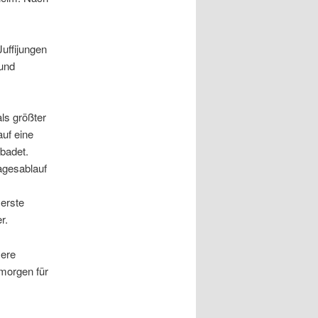
uffijungen
 und
ls größter
auf eine
badet.
agesablauf
 erste
r.
sere
morgen für