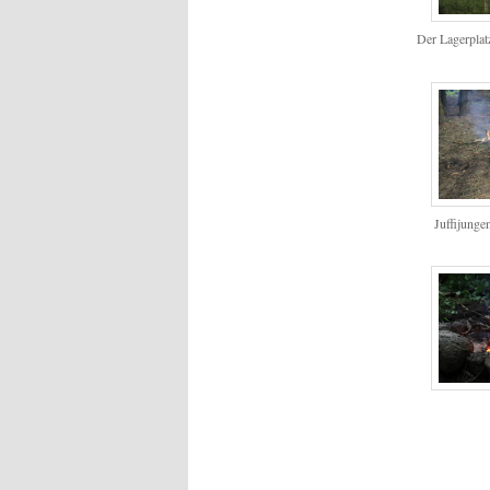
Der Lagerplat
Juffijung