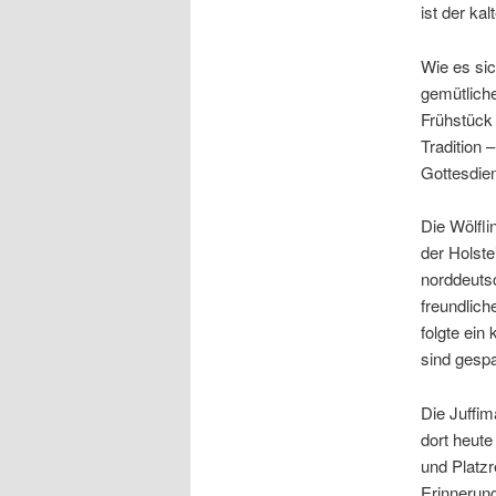
ist der ka
Wie es sic
gemütlich
Frühstück 
Tradition 
Gottesdien
Die Wölfli
der Holste
norddeutsc
freundlich
folgte ein
sind gespa
Die Juffim
dort heut
und Platzr
Erinnerung