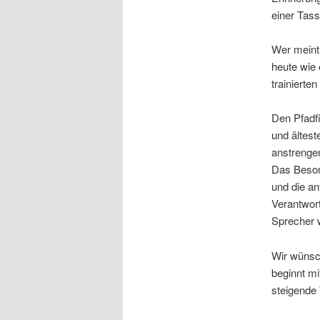
einer Tass
Wer meint
heute wie 
trainierte
Den Pfadfi
und ältest
anstrenge
Das Beson
und die an
Verantwort
Sprecher w
Wir wünsc
beginnt m
steigende 