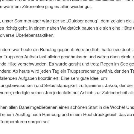
e warmem Zitronentee ging es allen wieder gut.
, unser Sommerlager wäre per se „Outdoor genug“, dem zeigten die J
es richtig geht. In einem nahen Waldstück bauten sie sich eine Hütte
n diverse Überlebenstaktiken.
ndern war heute ein Ruhetag gegönnt. Verständlich, hatten sie doch a
er Trupp den Aufbau fast alleine geschmissen und waren dann direkt 
nde Hike verschwunden. Es wurde geruht und trotz Regen im See ge
dere: Ab heute wird jeden Tag ein Truppsprecher gewählt, der den T
fallenden Aufgaben koordiniert. Eine sehr gute Idee, um
ungsbewusstsein und Selbstständigkeit zu trainieren. Jakob, der der
urde, erledigte seinen Job jedenfalls auf Anhieb zur Zufriedenheit alle
hen allen Daheimgebliebenen einen schönen Start in die Woche! Un
it einem Ausflug nach Hamburg und einem Hochdruckgebiet, das ab 
Temperaturen sorgen soll.