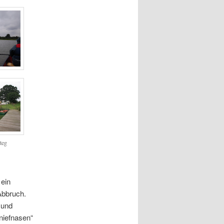
teg
ein
Abbruch.
 und
niefnasen“