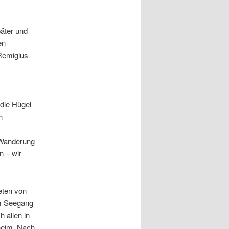
päter und
en
Remigius-
 die Hügel
h
r Wanderung
n – wir
eten von
em Seegang
 allen in
rheim. Nach