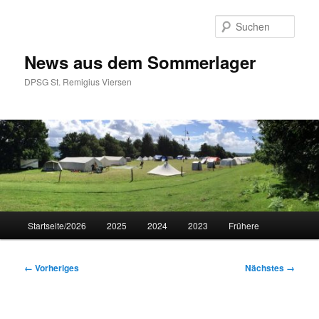
Zum
primären
Such
Inhalt
springen
News aus dem Sommerlager
DPSG St. Remigius Viersen
Hauptmenü
Startseite/2026
2025
2024
2023
Frühere
Bilder-
← Vorheriges
Nächstes →
Navigation