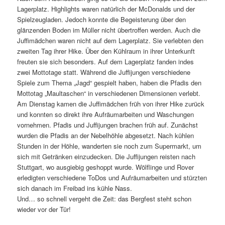
Lagerplatz. Highlights waren natürlich der McDonalds und der
Spielzeugladen. Jedoch konnte die Begeisterung über den
glänzenden Boden im Müller nicht übertroffen werden. Auch die
Juffimädchen waren nicht auf dem Lagerplatz. Sie verlebten den
zweiten Tag ihrer Hike. Über den Kühlraum in ihrer Unterkunft
freuten sie sich besonders. Auf dem Lagerplatz fanden indes
zwei Mottotage statt. Während die Juffijungen verschiedene
Spiele zum Thema „Jagd“ gespielt haben, haben die Pfadis den
Mottotag „Maultaschen“ in verschiedenen Dimensionen verlebt.
Am Dienstag kamen die Juffimädchen früh von ihrer Hike zurück
und konnten so direkt ihre Aufräumarbeiten und Waschungen
vornehmen. Pfadis und Juffijungen brachen früh auf. Zunächst
wurden die Pfadis an der Nebelhöhle abgesetzt. Nach kühlen
Stunden in der Höhle, wanderten sie noch zum Supermarkt, um
sich mit Getränken einzudecken. Die Juffijungen reisten nach
Stuttgart, wo ausgiebig geshoppt wurde. Wölflinge und Rover
erledigten verschiedene ToDos und Aufräumarbeiten und stürzten
sich danach im Freibad ins kühle Nass.
Und… so schnell vergeht die Zeit: das Bergfest steht schon
wieder vor der Tür!