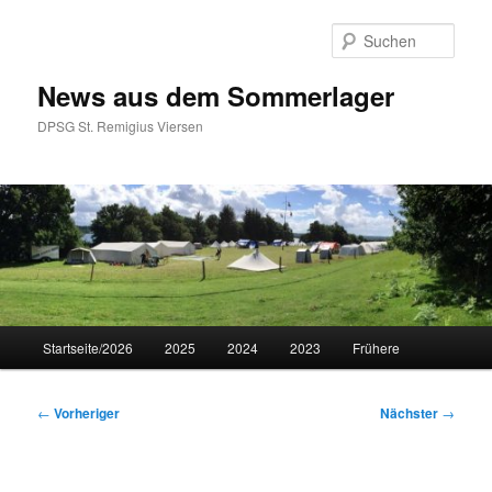
Zum
primären
Such
Inhalt
springen
News aus dem Sommerlager
DPSG St. Remigius Viersen
Hauptmenü
Startseite/2026
2025
2024
2023
Frühere
Beitragsnavigation
←
Vorheriger
Nächster
→