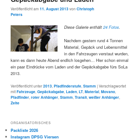
Veröffentlicht am
11. August 2013
von
Christoph
Peters
Diese Galerie enthält
24 Fotos
.
Nachdem gestern rund 4 Tonnen
Material, Gepäck und Lebensmittel
in den Fahrzeugen verstaut wurden,
kann es dann heute Abend endlich losgehen… Hier schon einmal
ein paar Eindrücke vom Laden und der Gepäckabgabe fürs SoLa
2013.
Veröffentlicht unter
2013
,
Pfadfinderstufe
,
Stamm
|
Verschlagwortet
mit
Fahrzeuge
,
Gepäckabgabe
,
Laden
,
LT
,
Material
,
Movano
,
Pfadfinder
,
roter Anhänger
,
Stamm
,
Transit
,
weißer Anhänger
,
Zelte
ORGANISATORISCHES
Packliste 2026
Instagram DPSG Viersen