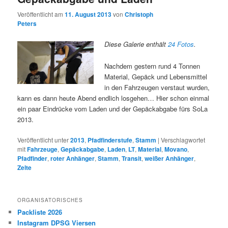
Veröffentlicht am
11. August 2013
von
Christoph
Peters
Diese Galerie enthält
24 Fotos
.
Nachdem gestern rund 4 Tonnen
Material, Gepäck und Lebensmittel
in den Fahrzeugen verstaut wurden,
kann es dann heute Abend endlich losgehen… Hier schon einmal
ein paar Eindrücke vom Laden und der Gepäckabgabe fürs SoLa
2013.
Veröffentlicht unter
2013
,
Pfadfinderstufe
,
Stamm
|
Verschlagwortet
mit
Fahrzeuge
,
Gepäckabgabe
,
Laden
,
LT
,
Material
,
Movano
,
Pfadfinder
,
roter Anhänger
,
Stamm
,
Transit
,
weißer Anhänger
,
Zelte
ORGANISATORISCHES
Packliste 2026
Instagram DPSG Viersen