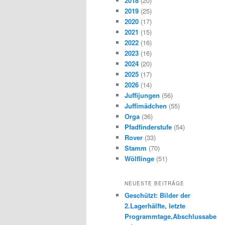
2018
(20)
2019
(25)
2020
(17)
2021
(15)
2022
(16)
2023
(16)
2024
(20)
2025
(17)
2026
(14)
Juffijungen
(56)
Juffimädchen
(55)
Orga
(36)
Pfadfinderstufe
(54)
Rover
(33)
Stamm
(70)
Wölflinge
(51)
NEUESTE BEITRÄGE
Geschützt: Bilder der
2.Lagerhälfte, letzte
Programmtage,Abschlussabe