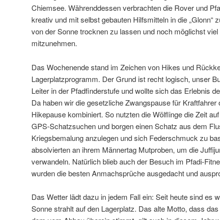
Chiemsee. Währenddessen verbrachten die Rover und Pfad
kreativ und mit selbst gebauten Hilfsmitteln in die „Glonn“
von der Sonne trocknen zu lassen und noch möglichst viel
mitzunehmen.
Das Wochenende stand im Zeichen von Hikes und Rückke
Lagerplatzprogramm. Der Grund ist recht logisch, unser Bus
Leiter in der Pfadfinderstufe und wollte sich das Erlebnis 
Da haben wir die gesetzliche Zwangspause für Kraftfahrer
Hikepause kombiniert. So nutzten die Wölflinge die Zeit a
GPS-Schatzsuchen und borgen einen Schatz aus dem Fluss
Kriegsbemalung anzulegen und sich Federschmuck zu baste
absolvierten an ihrem Männertag Mutproben, um die Juffiju
verwandeln. Natürlich blieb auch der Besuch im Pfadi-Fit
wurden die besten Anmachsprüche ausgedacht und auspro
Das Wetter lädt dazu in jedem Fall ein: Seit heute sind es 
Sonne strahlt auf den Lagerplatz. Das alte Motto, dass da