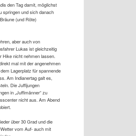
is den Tag damit, möglichst
 zu springen und sich danach
 Bräune (und Röte)
hren, aber auch von
fahrer Lukas ist gleichzeitig
der Hike nicht nehmen lassen.
 direkt mal mit der angenehmen
uf dem Lagerplatz für spannende
. Am Indianertag galt es,
ln. Die Juffijungen
ngen in „Juffimänner“ zu
nesscenter nicht aus. Am Abend
biert.
wieder über 30 Grad und die
s Wetter vom Auf- auch mit