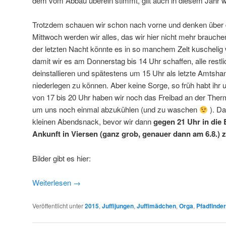
dem vom Abbau überein stimmt, gilt auch in diesem Jahr w
Trotzdem schauen wir schon nach vorne und denken über
Mittwoch werden wir alles, das wir hier nicht mehr brauch
der letzten Nacht könnte es in so manchem Zelt kuschelig w
damit wir es am Donnerstag bis 14 Uhr schaffen, alle restl
deinstallieren und spätestens um 15 Uhr als letzte Amtsh
niederlegen zu können. Aber keine Sorge, so früh habt ihr 
von 17 bis 20 Uhr haben wir noch das Freibad an der Therme
um uns noch einmal abzukühlen (und zu waschen
). Da
kleinen Abendsnack, bevor wir dann
gegen 21 Uhr in die 
Ankunft in Viersen (ganz grob, genauer dann am 6.8.) 
Bilder gibt es hier:
Weiterlesen
→
Veröffentlicht unter
2015
,
Juffijungen
,
Juffimädchen
,
Orga
,
Pfadfinder