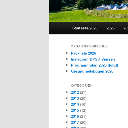
Hauptmenü
Startseite/2026
2025
20
ORGANISATORISCHES
Packliste 2026
Instagram DPSG Viersen
Programmplan 2026 [folgt]
Gesundheitsbogen 2026
KATEGORIEN
2012
(27)
2013
(20)
2014
(16)
2015
(12)
2016
(21)
2017
(20)