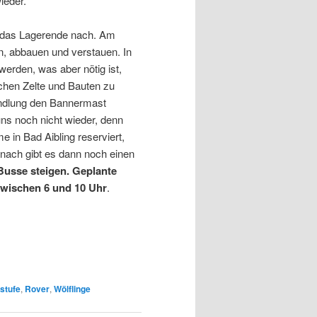
ieder.
 das Lagerende nach. Am
en, abbauen und verstauen. In
erden, was aber nötig ist,
ichen Zelte und Bauten zu
andlung den Bannermast
uns noch nicht wieder, denn
 in Bad Aibling reserviert,
nach gibt es dann noch einen
Busse steigen. Geplante
zwischen 6 und 10 Uhr
.
stufe
,
Rover
,
Wölflinge