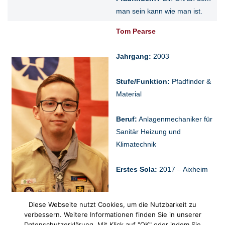
man sein kann wie man ist.
Tom Pearse
Jahrgang:
2003
Stufe/Funktion:
Pfadfinder &
Material
Beruf:
Anlagenmechaniker für
Sanitär Heizung und
Klimatechnik
Erstes Sola:
2017 – Aixheim
Was verbindest du mit den
Diese Webseite nutzt Cookies, um die Nutzbarkeit zu
Pfadfindern?
Freundschaften
verbessern. Weitere Informationen finden Sie in unserer
mit einem großen
Datenschutzerklärung. Mit Klick auf "OK" oder indem Sie